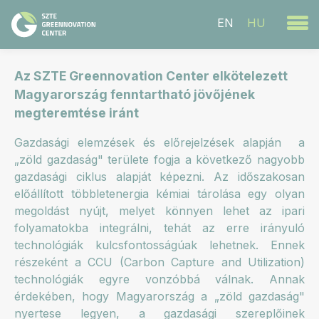
EN
HU
Az SZTE Greennovation Center elkötelezett
Magyarország fenntartható jövőjének
megteremtése iránt
Gazdasági elemzések és előrejelzések alapján a
„zöld gazdaság" területe fogja a következő nagyobb
gazdasági ciklus alapját képezni. Az időszakosan
előállított többletenergia kémiai tárolása egy olyan
megoldást nyújt, melyet könnyen lehet az ipari
folyamatokba integrálni, tehát az erre irányuló
technológiák kulcsfontosságúak lehetnek. Ennek
részeként a CCU (Carbon Capture and Utilization)
technológiák egyre vonzóbbá válnak. Annak
érdekében, hogy Magyarország a „zöld gazdaság"
nyertese legyen, a gazdasági szereplőinek