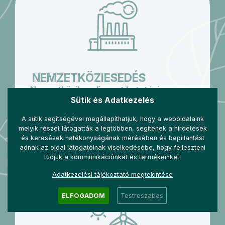
NEMZETKÖZIESEDÉS
Nemzetközileg elismert kutatási,
fejlesztési és innovációs központtá
Sütik és Adatkezelés
válni, mely lehetővé teszi a
világszínvonalú zöld technológiai
A sütik segítségével megállapíthatjuk, hogy a weboldalaink
megoldások fejlesztését a fenntartható
melyik részét látogatták a legtöbben, segítenek a hirdetések
fejlődés és az emberiség élhető
és keresések hatékonyságának mérésében és bepillantást
jövőjének biztosítása érdekében.
adnak az oldal látogatóinak viselkedésébe, hogy fejleszteni
tudjuk a kommunikációnkat és termékeinket.
Adatkezelési tájékoztató megtekintése
ELFOGADOM
Testreszabás