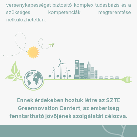
versenyképességét biztosító komplex tudásbázis és a
szükséges kompetenciák megteremtése
nélkülözhetetlen.
Ennek érdekében hoztuk létre az SZTE
Greennovation Centert, az emberiség
fenntartható jövőjének szolgálatát célozva.