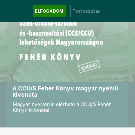
ELFOGADOM
Testreszabás
A CCU/S Fehér Könyv magyar nyelvű
kivonata
Magyar nyelven is elérhető a CCU/S Fehér
Könyv kivonata!