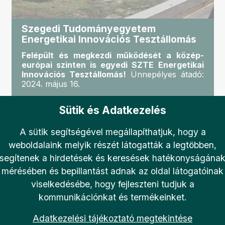
Szegedi Tudományegyetem
Energetikai Innovációs Tesztállomás
Felépült és megkezdi működését a közép-
európai szinten is egyedi SZTE Energetikai
Innovációs Tesztállomás!
Ünnepélyes átadó:
2024. május 16.
Sütik és Adatkezelés
A sütik segítségével megállapíthatjuk, hogy a
weboldalaink melyik részét látogatták a legtöbben,
segítenek a hirdetések és keresések hatékonyságána
mérésében és bepillantást adnak az oldal látogatóinak
FEHÉR KÖNYV
viselkedésébe, hogy fejleszteni tudjuk a
kommunikációnkat és termékeinket.
Adatkezelési tájékoztató megtekintése