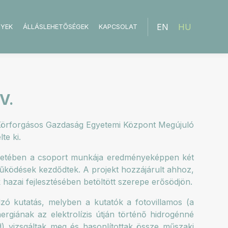
EN
HU
NYEK
ÁLLÁSLEHETŐSÉGEK
KAPCSOLAT
V.
Körforgásos Gazdaság Egyetemi Központ Megújuló
te ki.
eretében a csoport munkája eredményeképpen két
működések kezdődtek. A projekt hozzájárult ahhoz,
azai fejlesztésében betöltött szerepe erősödjön.
ó kutatás, melyben a kutatók a fotovillamos (a
rgiának az elektrolízis útján történő hidrogénné
) vizsgáltak meg és hasonlítottak össze műszaki