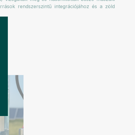
rrások rendszerszintű integrációjához és a zöld
k