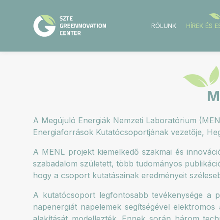
RÓLUNK
HÍREK ÉS 
M
A Megújuló Energiák Nemzeti Laboratórium (MEN
Energiaforrások Kutatócsoportjának vezetője, He
A MENL projekt kiemelkedő szakmai és innováci
szabadalom született, több tudományos publikáció
hogy a csoport kutatásainak eredményeit széleseb
A kutatócsoport legfontosabb tevékenysége a p
napenergiát napelemek segítségével elektromos á
alakítását modellezték. Ennek során három tech