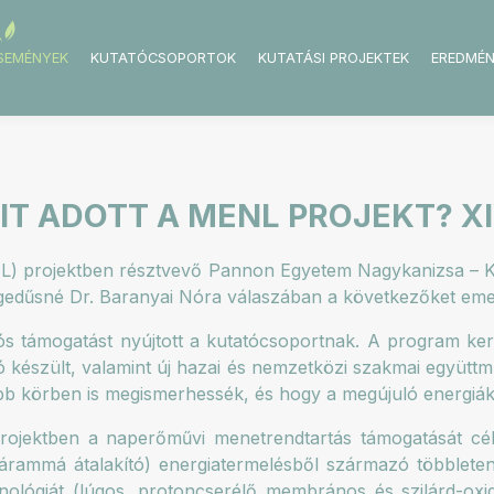
ESEMÉNYEK
KUTATÓCSOPORTOK
KUTATÁSI PROJEKTEK
EREDMÉ
IT ADOTT A MENL PROJEKT? XI
L) projektben résztvevő Pannon Egyetem Nagykanizsa – 
gedűsné Dr. Baranyai Nóra válaszában a következőket emel
ós támogatást nyújtott a kutatócsoportnak. A program k
 készült, valamint új hazai és nemzetközi szakmai együtt
b körben is megismerhessék, és hogy a megújuló energiák h
rojektben a naperőművi menetrendtartás támogatását célz
rammá átalakító) energiatermelésből származó többletene
nológiát (lúgos, protoncserélő membrános és szilárd-oxid