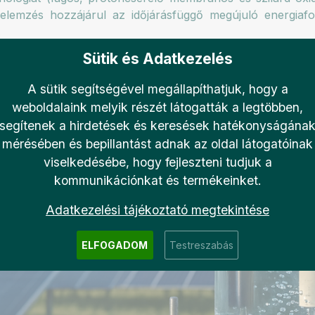
elemzés hozzájárul az időjárásfüggő megújuló energiafo
.
Sütik és Adatkezelés
022/9186265
A sütik segítségével megállapíthatjuk, hogy a
16/j.egyr.2023.06.009
weboldalaink melyik részét látogatták a legtöbben,
9/ACCESS.2023.3297494
segítenek a hirdetések és keresések hatékonyságána
9/ACCESS.2023.3307465
mérésében és bepillantást adnak az oldal látogatóinak
024):
https://doi.org/10.1088/2515-7620/ad1c07
viselkedésébe, hogy fejleszteni tudjuk a
kommunikációnkat és termékeinket.
Adatkezelési tájékoztató megtekintése
ELFOGADOM
Testreszabás