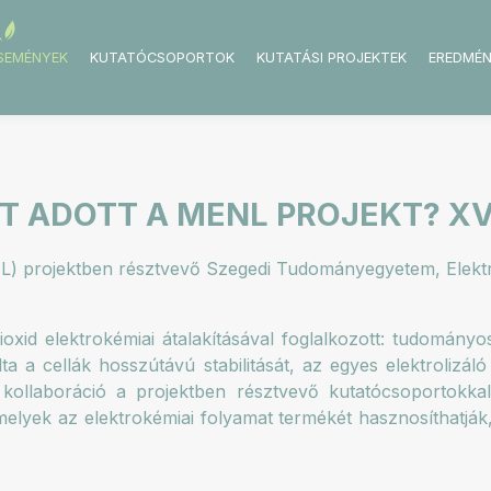
ESEMÉNYEK
KUTATÓCSOPORTOK
KUTATÁSI PROJEKTEK
EREDMÉ
T ADOTT A MENL PROJEKT? XVI
 projektben résztvevő Szegedi Tudományegyetem, Elektrok
xid elektrokémiai átalakításával foglalkozott: tudományo
a a cellák hosszútávú stabilitását, az egyes elektrolizál
A kollaboráció a projektben résztvevő kutatócsoportokkal
elyek az elektrokémiai folyamat termékét hasznosíthatják,