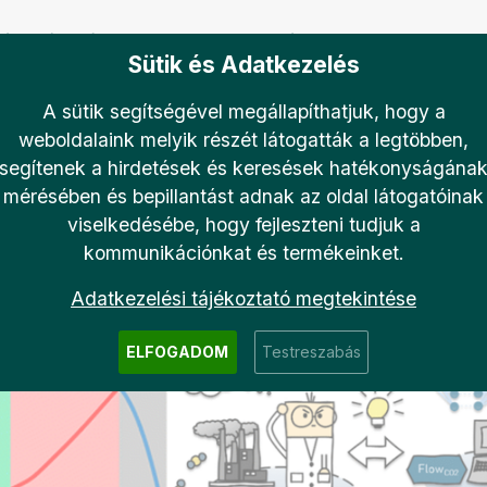
ló cellákat úgy, hogy közben az anód oldalon glicerin elekt
Sütik és Adatkezelés
ló cellák hosszútávú működését döntően meghatározza a ka
tozik, így az optimális működtetés előfeltétele a dinamikus
A sütik segítségével megállapíthatjuk, hogy a
ta eszközök elősegíthetik és felgyorsíthatják a szén-dioxid
weboldalaink melyik részét látogatták a legtöbben,
jelent publikációk angol nyelven:
segítenek a hirdetések és keresések hatékonyságána
mérésében és bepillantást adnak az oldal látogatóinak
oi/full/10.1021/acscatal.3c05952
viselkedésébe, hogy fejleszteni tudjuk a
ps://pubs.rsc.org/en/content/articlehtml/2025/ee/d5ee0146
kommunikációnkat és termékeinket.
org/doi/full/10.1021/acsenergylett.5c01133
Adatkezelési tájékoztató megtekintése
ELFOGADOM
Testreszabás