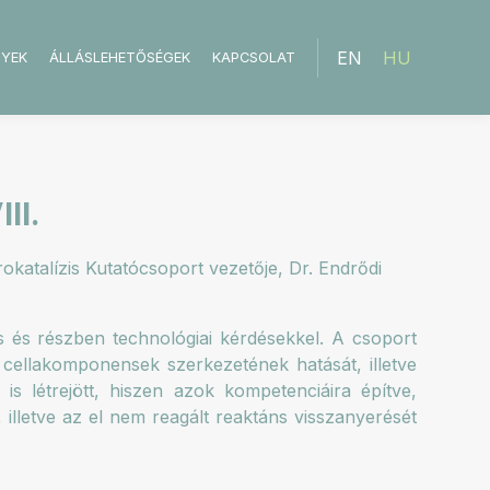
EN
HU
NYEK
ÁLLÁSLEHETŐSÉGEK
KAPCSOLAT
II.
atalízis Kutatócsoport vezetője, Dr. Endrődi
s és részben technológiai kérdésekkel. A csoport
ó cellakomponensek szerkezetének hatását, illetve
 is létrejött, hiszen azok kompetenciáira építve,
 illetve az el nem reagált reaktáns visszanyerését