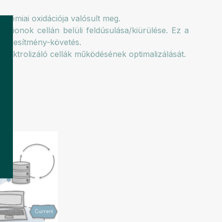
rokémiai oxidációja valósult meg.
tionok cellán belüli feldúsulása/kiürülése. Ez a
 teljesítmény-követés.
 elektrolizáló cellák működésének optimalizálását.
k
4f