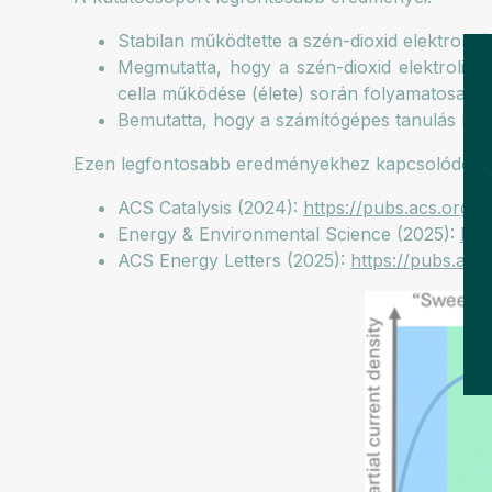
Stabilan működtette a szén-dioxid elektrolizá
Megmutatta, hogy a szén-dioxid elektrolizá
cella működése (élete) során folyamatosan vál
Bemutatta, hogy a számítógépes tanulás kínál
Ezen legfontosabb eredményekhez kapcsolódó meg
ACS Catalysis (2024):
https://pubs.acs.org/d
Energy & Environmental Science (2025):
htt
ACS Energy Letters (2025):
https://pubs.acs.