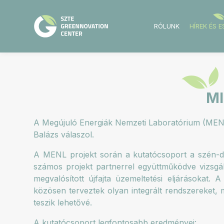
RÓLUNK
HÍREK ÉS 
MI
A Megújuló Energiák Nemzeti Laboratórium (MENL)
Balázs válaszol.
A MENL projekt során a kutatócsoport a szén-dio
számos projekt partnerrel együttműködve vizsgált
megvalósított újfajta üzemeltetési eljárásokat. 
közösen terveztek olyan integrált rendszereket, m
teszik lehetővé.
A kutatócsoport legfontosabb eredményei: