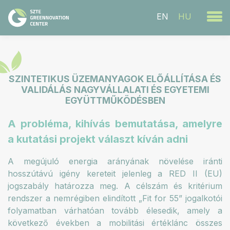
EN
HU
SZINTETIKUS ÜZEMANYAGOK ELŐÁLLÍTÁSA ÉS
VALIDÁLÁS NAGYVÁLLALATI ÉS EGYETEMI
EGYÜTTMŰKÖDÉSBEN
A probléma, kihívás bemutatása, amelyre
a kutatási projekt választ kíván adni
A megújuló energia arányának növelése iránti
hosszútávú igény kereteit jelenleg a RED II (EU)
jogszabály határozza meg. A célszám és kritérium
rendszer a nemrégiben elindított „Fit for 55” jogalkotói
folyamatban várhatóan tovább élesedik, amely a
következő években a mobilitási értéklánc összes