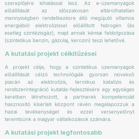
szereplőjére kihatással lesz. Az e-üzemanyagok
előállítását az időszakosan eltárolhatatlan
mennyiségben rendelkezésre álló megújuló villamos
energiából elektrolízissel előállított hidrogén (és
esetleg szintézisgáz), majd annak kémiai feldolgozása
(szintetikus benzin, gázolaj, kerozin) teszi lehetővé.
A kutatási projekt célkitűzései
A projekt célja, hogy a szintetikus üzemanyagok
előállítását célzó technológiák gyorsan növekvő
piacán az elektrolízis, termikus katalízis és
rendszerintegráció kutatás-fejlesztésére egy egységes
keretben létrehozott, a partnerek kompetenciáit
hasznosító kísérleti központ révén megalapozzuk a
hazai tevékenységet és ezzel versenyelőnyt
teremtsünk a magyar vállalkozások számára.
A kutatási projekt legfontosabb