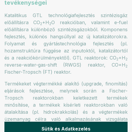
tevékenységei
Katalitikus GTL technológiafejlesztés szintézisgáz
előállításra CO
+H
O reakcióban, valamint e-fuel
2
2
előállításra különböző szintézisgázokból. Komponens
fejlesztés, különös hangsúllyal az új katalizátorokra.
Folyamat és gyártástechnológia fejlesztés (pl.
hozamstruktúra függése az inputoktól, katalizátortól
és a reakciókörülményektől). GTL reaktorok: CO
+H
2
2
reverse-water-gas-shift (RWGS) reaktor, CO+H
2
Fischer-Tropsch (FT) reaktor.
Termékeket végtermékké alakító (upgrade, finomítás)
eljárások fejlesztése, melynek során a Fischer-
Tropsch reaktorokban keletkezett termékek
minősítése, a termékek kísérleti reaktorokban való
átalakítása (pl. hidrokrakkolás) és a végtermékek
üzemanyag célra való alkalmazásának vizsgálata
történik a MOL termékfejlesztési laboratóriumával és
Sütik és Adatkezelés