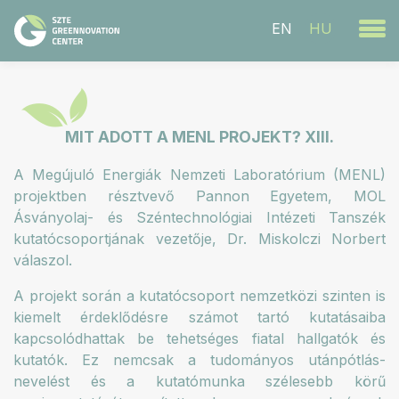
EN
HU
MIT ADOTT A MENL PROJEKT? XIII.
A Megújuló Energiák Nemzeti Laboratórium (MENL)
projektben résztvevő Pannon Egyetem, MOL
Ásványolaj- és Széntechnológiai Intézeti Tanszék
kutatócsoportjának vezetője, Dr. Miskolczi Norbert
válaszol.
A projekt során a kutatócsoport nemzetközi szinten is
kiemelt érdeklődésre számot tartó kutatásaiba
kapcsolódhattak be tehetséges fiatal hallgatók és
kutatók. Ez nemcsak a tudományos utánpótlás-
nevelést és a kutatómunka szélesebb körű