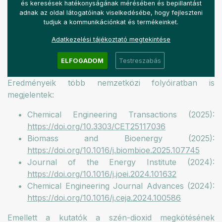
és keresések hatékonyságának mérésében és bepillantást
adnak az oldal látogatóinak viselkedésébe, hogy fejleszteni
tudjuk a kommunikációnkat és termékeinket.
Adatkezelési tájékoztató megtekintése
A hulladék alapon történő hidrogén-előállítás
ELFOGADOM
Testreszabás
folyamatábrája
Eredményeik több nemzetközi folyóiratban is
megjelentek:
Chemical Engineering Transactions (2025):
https://doi.org/10.3303/CET25117036
Biomass and Bioenergy (2025):
https://doi.org/10.1016/j.biombioe.2025.107745
Journal of the Energy Institute (2024):
https://doi.org/10.1016/j.joei.2024.101632
Chemical Engineering Journal Advances (2024):
https://doi.org/10.1016/j.ceja.2024.100586
Emellett a kutatók a szén-dioxid megkötésének