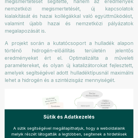
megismertetését segítette, hanem az eredmények
nemzetközi megismertetését, új kapcsolatok
kialakítását és hazai kollégákkal való együttműködést,
valamint újabb hazai és nemzetközi pályázatok
megalapozását is.
A projekt során a kutatócsoport a hulladék alapon
történő hidrogén-előállítás területén jelentős
eredményeket ért el. Optimalizálta a műveleti
paramétereket, és olyan új katalizátorokat fejlesztett,
amelyek segítségével adott hulladéktípusnál maximálni
lehet a hidrogén és a szintézisgáz mennyiségét.
Sütik és Adatkezelés
A sütik segítségével megállapíthatjuk, hogy a weboldalaink
melyik részét látogatták a legtöbben, segítenek a hirdetések