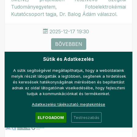
Tudományegyetem, Fotoelektrokémiai
Kutatócsoport tagja, Dr. Balog Ádám válaszol.
2025-12-17 19:30
BŐVEBBEN
Sütik és Adatkezelés
A sütik segítségével megállapíthatjuk, hogy a weboldalaink
melyik részét látogatták a legtöbben, segítenek a hirdetések
és keresések hatékonyságának mérésében és bepillantást
adnak az oldal látogatóinak viselkedésébe, hogy fejleszteni
tudjuk a kommunikációnkat és termékeinket.
Adatkezelési tájékoztató megtekintése
ELFOGADOM
Testreszabás