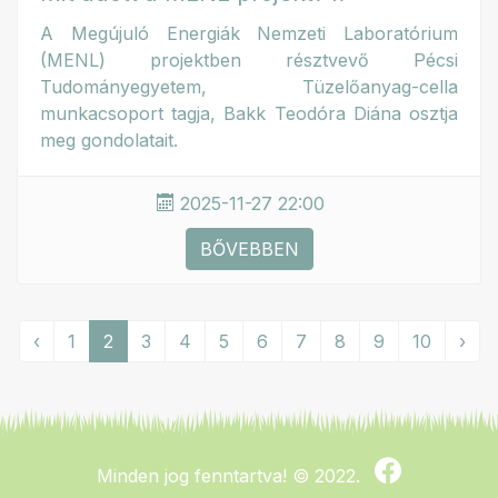
A Megújuló Energiák Nemzeti Laboratórium
(MENL) projektben résztvevő Pécsi
Tudományegyetem, Tüzelőanyag-cella
munkacsoport tagja, Bakk Teodóra Diána osztja
meg gondolatait.
2025-11-27 22:00
BŐVEBBEN
‹
1
2
3
4
5
6
7
8
9
10
›
Minden jog fenntartva!
© 2022.