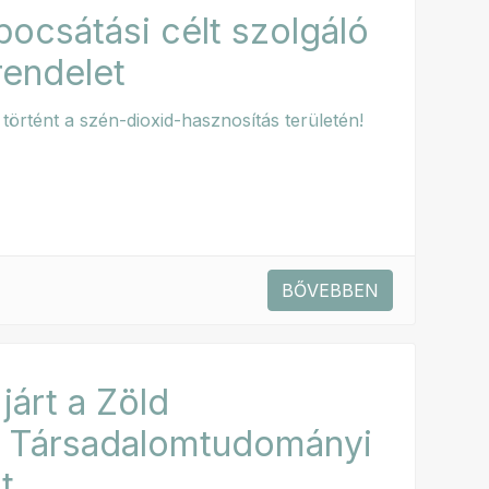
bocsátási célt szolgáló
rendelet
történt a szén-dioxid-hasznosítás területén!
BŐVEBBEN
járt a Zöld
k Társadalomtudományi
t