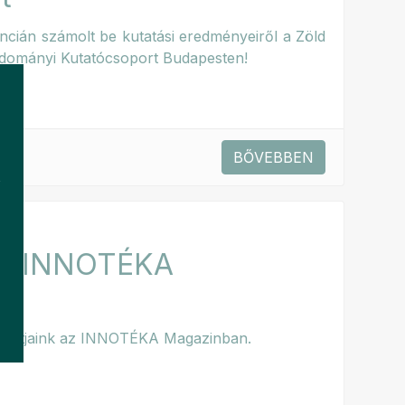
cián számolt be kutatási eredményeiről a Zöld
dományi Kutatócsoport Budapesten!
BŐVEBBEN
k
az INNOTÉKA
portjaink az INNOTÉKA Magazinban.