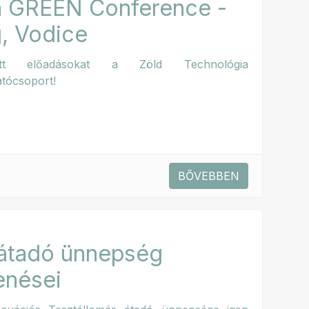
n GREEN Conference -
, Vodice
tott előadásokat a Zöld Technológia
tócsoport!
BŐVEBBEN
átadó ünnepség
enései