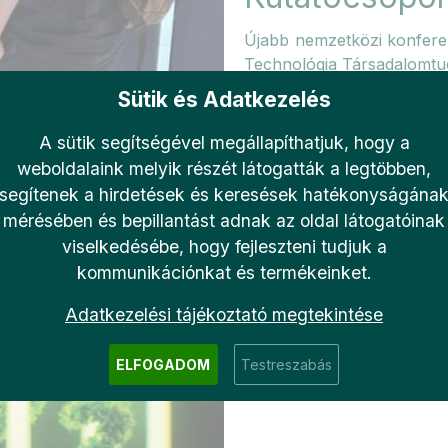
Újabb nemzetközi konferen
Technológia Társadalomtu
Sütik és Adatkezelés
A sütik segítségével megállapíthatjuk, hogy a
weboldalaink melyik részét látogatták a legtöbben,
2024-07-19 14:00
segítenek a hirdetések és keresések hatékonyságána
mérésében és bepillantást adnak az oldal látogatóinak
viselkedésébe, hogy fejleszteni tudjuk a
kommunikációnkat és termékeinket.
Megjelenés 
Adatkezelési tájékoztató megtekintése
Magazinban
ELFOGADOM
Testreszabás
Bemutatkoznak kutatócso