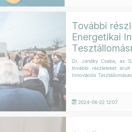
További rész
Energetikai I
Tesztállomás
Dr. Janáky Csaba, az SZ
további részleteket áru
Innovációs Tesztállomásáv
2024-06-22 12:07