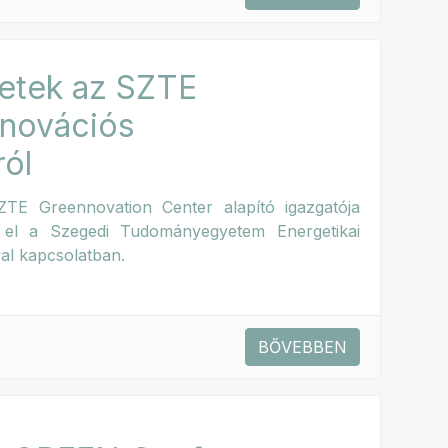
letek az SZTE
nnovációs
ról
TE Greennovation Center alapító igazgatója
lt el a Szegedi Tudományegyetem Energetikai
al kapcsolatban.
BŐVEBBEN