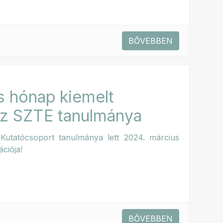
BŐVEBBEN
s hónap kiemelt
 az SZTE tanulmánya
 Kutatócsoport tanulmánya lett 2024. március
ciója!
BŐVEBBEN