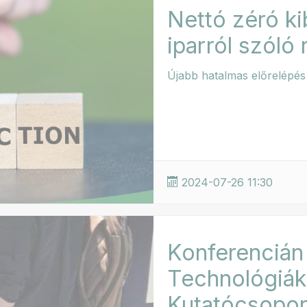
Nettó zéró ki
iparról szóló 
Újabb hatalmas előrelépés 
2024-07-26 11:30
Konferencián 
Technológiá
Kutatócsopor