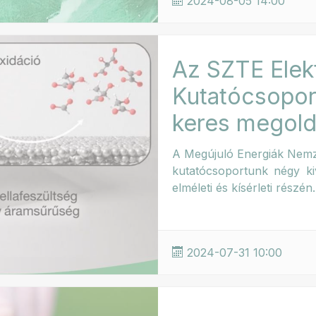
2024-08-05 14:00
Az SZTE Elekt
Kutatócsopor
keres megold
A Megújuló Energiák Nemze
kutatócsoportunk négy ki
elméleti és kísérleti részén
2024-07-31 10:00