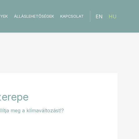
EN
HU
NYEK
ÁLLÁSLEHETŐSÉGEK
KAPCSOLAT
zerepe
lítja meg a klímaváltozást!?