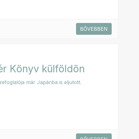
BŐVEBBEN
r Könyv külföldön
foglalója már Japánba is eljutott.