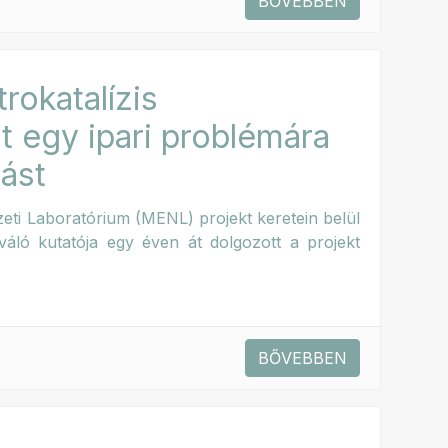
BŐVEBBEN
rokatalízis
t egy ipari problémára
ást
ti Laboratórium (MENL) projekt keretein belül
váló kutatója egy éven át dolgozott a projekt
.
BŐVEBBEN