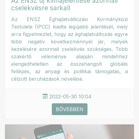
Az ENSZ új klímajelentése azonnali
cselekvésre sarkall
Az ENSZ Éghajlatváltozási Kormányközi
Testülete (IPCC) kiadta legújabb jelentését, mely
arra figyelmeztet, hogy az éghajlatváltozás egyre
több negatív következménnyel jár, melyek
kezelésére azonnali cselekvés szükséges. Több
szakértő véleménye alapján mindehhez
elengedhetetlen az összehangolt globális
fellépés, az anyagi és politikai támogatás, a
célzott beruházások növelése.
2022-05-30 10:04
BŐVEBBEN