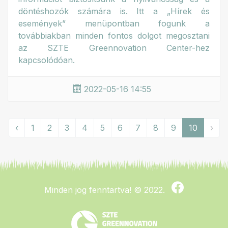
döntéshozók számára is. Itt a „Hírek és
események” menüpontban fogunk a
továbbiakban minden fontos dolgot megosztani
az SZTE Greennovation Center-hez
kapcsolódóan.
2022-05-16 14:55
‹
1
2
3
4
5
6
7
8
9
10
›
Minden jog fenntartva!
© 2022.