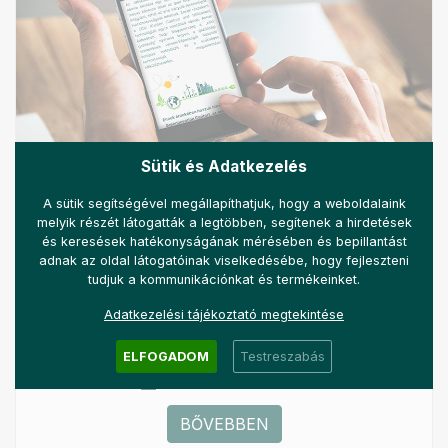
Sütik és Adatkezelés
A sütik segítségével megállapíthatjuk, hogy a weboldalaink
Útmutató a honlaphoz
melyik részét látogatták a legtöbben, segítenek a hirdetések
és keresések hatékonyságának mérésében és bepillantást
Új honlapunkhoz szeretnénk ezzel a cikkel
adnak az oldal látogatóinak viselkedésébe, hogy fejleszteni
útmutatást biztosítani, így a következőkben azt
tudjuk a kommunikációnkat és termékeinket.
ismertetjük, melyik menüpont alatt mivel
Adatkezelési tájékoztató megtekintése
találkozhatnak az ide látogatók.
ELFOGADOM
Testreszabás
2022-05-17 15:23
BŐVEBBEN