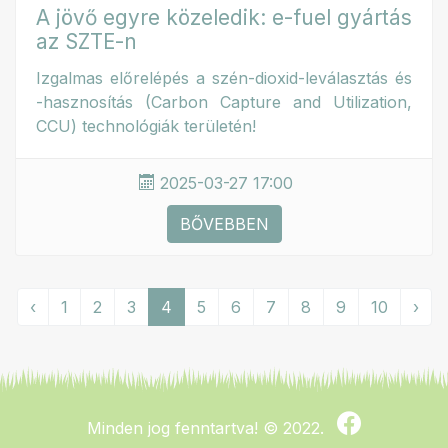
A jövő egyre közeledik: e-fuel gyártás
az SZTE-n
Izgalmas előrelépés a szén-dioxid-leválasztás és
-hasznosítás (Carbon Capture and Utilization,
CCU) technológiák területén!
2025-03-27 17:00
BŐVEBBEN
‹
1
2
3
4
5
6
7
8
9
10
›
Minden jog fenntartva!
© 2022.