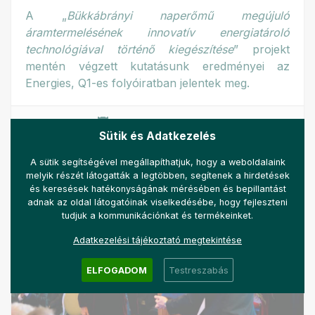
A „
Bükkábrányi naperőmű megújuló
áramtermelésének innovatív energiatároló
technológiával történő kiegészítése
” projekt
mentén végzett kutatásunk eredményei az
Energies, Q1-es folyóiratban jelentek meg.
2025-05-22 19:00
Sütik és Adatkezelés
BŐVEBBEN
A sütik segítségével megállapíthatjuk, hogy a weboldalaink
melyik részét látogatták a legtöbben, segítenek a hirdetések
és keresések hatékonyságának mérésében és bepillantást
adnak az oldal látogatóinak viselkedésébe, hogy fejleszteni
tudjuk a kommunikációnkat és termékeinket.
Adatkezelési tájékoztató megtekintése
ELFOGADOM
Testreszabás